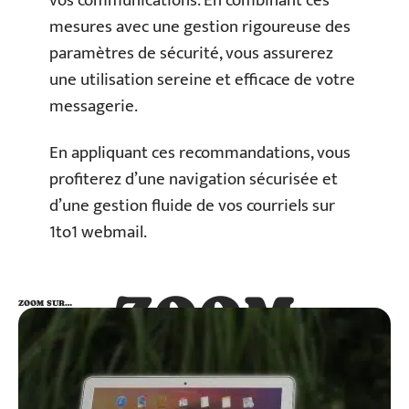
vos communications. En combinant ces
mesures avec une gestion rigoureuse des
paramètres de sécurité, vous assurerez
une utilisation sereine et efficace de votre
messagerie.
En appliquant ces recommandations, vous
profiterez d’une navigation sécurisée et
d’une gestion fluide de vos courriels sur
1to1 webmail.
ZOOM
ZOOM SUR…
SUR…